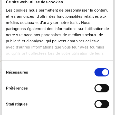
Ce site web utilise des cookies.
Les cookies nous permettent de personnaliser le contenu
et les annonces, d'offrir des fonctionnalités relatives aux
médias sociaux et d'analyser notre trafic. Nous
Nous vous accompagnons dans vos projets
partageons également des informations sur l'utilisation de
d’aménagement extérieurs, de protection
notre site avec nos partenaires de médias sociaux, de
solaire et anti-chaleur en
Charente-Maritime
publicité et d'analyse, qui peuvent combiner celles-ci
et dans les départements limitrophes
.
avec d'autres informations que vous leur avez fournies
ou qu'ils ont collectées lors de votre utilisation de leurs
services.
Nous vous accueillons dans notre showroom
S
de
Ferrières
et dans notre maison témoin sur
Nécessaires
é
l’île de Ré
(accessible uniquement sur
l
rendez-vous) où vous découvrirez nos
e
Préférences
produits.
c
t
i
Statistiques
o