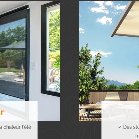
ur
 chaleur l'été
✓ Des st
m