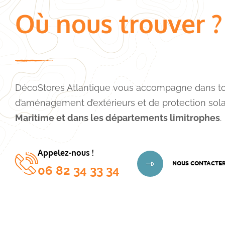
t
Où nous trouver ?
e
m
e
n
t
DécoStores Atlantique vous accompagne dans to
d’aménagement d’extérieurs et de protection sol
Maritime et dans les départements limitrophes
.
Appelez-nous !
NOUS CONTACTE
06 82 34 33 34