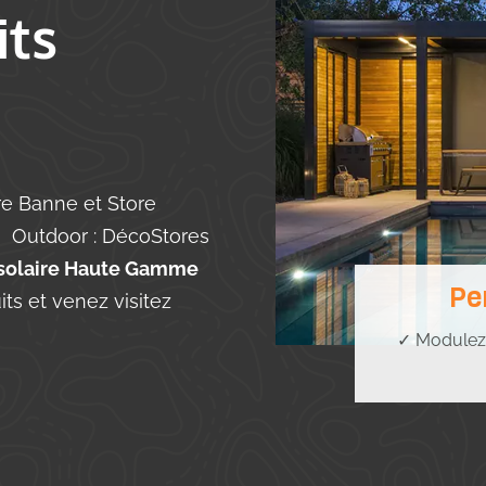
its
ore Banne et Store
, Outdoor : DécoStores
n solaire Haute Gamme
Pe
ts et venez visitez
✓ Modulez v