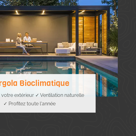
rgola Bioclimatique
otre extérieur ✓ Ventilation naturelle
✓ Profitez toute l'année