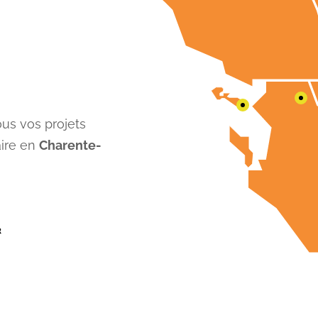
us vos projets
aire en
Charente-
R